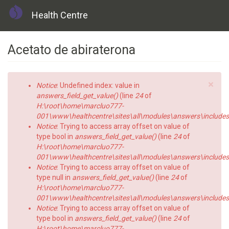
Health Centre
Skip
Acetato de abiraterona
to
main
content
×
Error
Notice
: Undefined index: value in
message
answers_field_get_value()
(line
24
of
H:\root\home\marcluo777-
001\www\healthcentre\sites\all\modules\answers\includes\a
Notice
: Trying to access array offset on value of
type bool in
answers_field_get_value()
(line
24
of
H:\root\home\marcluo777-
001\www\healthcentre\sites\all\modules\answers\includes\a
Notice
: Trying to access array offset on value of
type null in
answers_field_get_value()
(line
24
of
H:\root\home\marcluo777-
001\www\healthcentre\sites\all\modules\answers\includes\a
Notice
: Trying to access array offset on value of
type bool in
answers_field_get_value()
(line
24
of
H:\root\home\marcluo777-