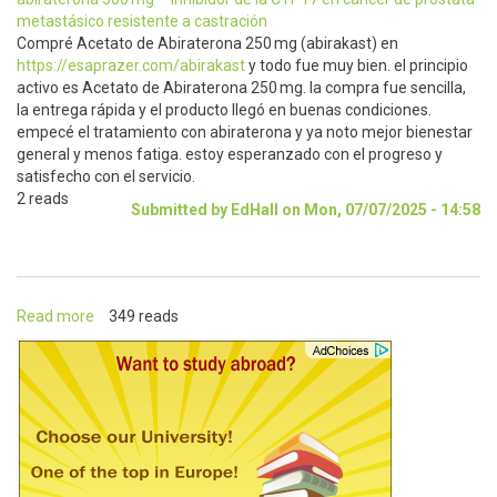
metastásico resistente a castración
Compré Acetato de Abiraterona 250 mg (abirakast) en
https://esaprazer.com/abirakast
y todo fue muy bien. el principio
activo es Acetato de Abiraterona 250 mg. la compra fue sencilla,
la entrega rápida y el producto llegó en buenas condiciones.
empecé el tratamiento con abiraterona y ya noto mejor bienestar
general y menos fatiga. estoy esperanzado con el progreso y
satisfecho con el servicio.
2 reads
Submitted by EdHall on Mon, 07/07/2025 - 14:58
Read more
about
349 reads
abiraterona
500 mg
–
inhibidor
de
la
CYP17
en