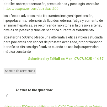
detalles sobre presentación, precauciones y posología, consulte
https://esaprazer.com/abirakast500
los efectos adversos más frecuentes incluyen hipertensión,
hipopotasemia, retención de líquidos, edema, fatiga y aumento de
enzimas hepáticas. se recomienda monitorizar la presión arterial,
niveles de potasio y función hepática durante el tratamiento.
abiraterona 500 mg ofrece una alternativa eficaz y bien estudiada
para pacientes con cáncer de próstata avanzado, proporcionando
beneficios clínicos significativos cuando se usa bajo supervisión
médica constante.
Submitted by EdHall on Mon, 07/07/2025 - 14:57
Acetato de abiraterona
Answer to the question:
+1
0
-1
abiraterona 500 mg – inhibidor de la CYP17 en cáncer de próstata