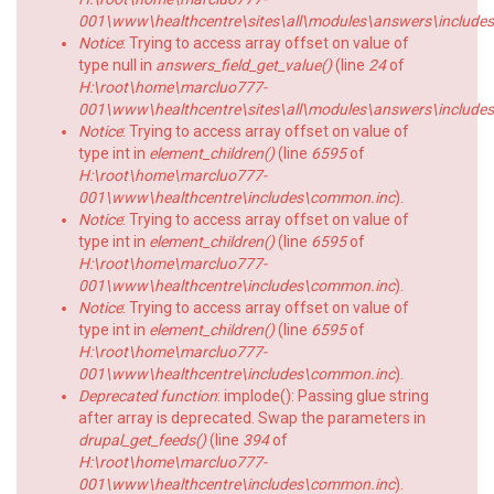
001\www\healthcentre\sites\all\modules\answers\includes\a
Notice
: Trying to access array offset on value of
type null in
answers_field_get_value()
(line
24
of
H:\root\home\marcluo777-
001\www\healthcentre\sites\all\modules\answers\includes\a
Notice
: Trying to access array offset on value of
type int in
element_children()
(line
6595
of
H:\root\home\marcluo777-
001\www\healthcentre\includes\common.inc
).
Notice
: Trying to access array offset on value of
type int in
element_children()
(line
6595
of
H:\root\home\marcluo777-
001\www\healthcentre\includes\common.inc
).
Notice
: Trying to access array offset on value of
type int in
element_children()
(line
6595
of
H:\root\home\marcluo777-
001\www\healthcentre\includes\common.inc
).
Deprecated function
: implode(): Passing glue string
after array is deprecated. Swap the parameters in
drupal_get_feeds()
(line
394
of
H:\root\home\marcluo777-
001\www\healthcentre\includes\common.inc
).