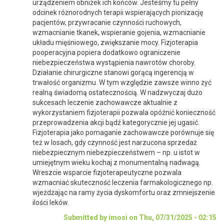
urządzeniem obniżek ich końców. Jesteśmy tu pełny
odcinek różnorodnych terapii wspierających pionizację
pacjentów, przywracanie czynności ruchowych,
wzmacnianie tkanek, wspieranie gojenia, wzmacnianie
układu mięśniowego, zwiększanie mocy. Fizjoterapia
pooperacyjna popiera dodatkowo ograniczenie
niebezpieczeństwa wystąpienia nawrotów choroby.
Działanie chirurgiczne stanowi gorącą ingerencją w
trwałość organizmu. W tym względzie zawsze winno żyć
realną świadomą ostatecznością. W nadzwyczaj dużo
sukcesach leczenie zachowawcze aktualnie z
wykorzystaniem fizjoterapii pozwala opóźnić konieczność
przeprowadzenia akcji bądź kategorycznie jej ugasić.
Fizjoterapia jako pomaganie zachowawcze porównuje się
też w losach, gdy czynność jest narzucona sprzedaż
niebezpiecznym niebezpieczeństwem – np. u istot w
umiejętnym wieku kochaj z monumentalną nadwagą.
Wreszcie wsparcie fizjoterapeutyczne pozwala
wzmacniać skuteczność leczenia farmakologicznego np.
wjeżdżając na ramy życia dyskomfortu oraz zmniejszenie
ilości leków.
Submitted by imosi on Thu, 07/31/2025 - 02:15