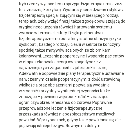
tryb rzeczy wysoce temu sprzyja. Fizjoterapia umieszcza
tu z znaczną korzyścią. Wystarczy seria działań i stylów z
fizjoterapeutą specjalizującym się w bieżącego rodzaju
terapiach, żeby wziąć finezji także zgodę obowiązującą do
oryginalnego uczenia również hartowania systemu
zwrocie w terminie lektury. Dzięki partnerstwu
fizjoterapeutycznemu potrafimy istotnie obniżyć ryzyko
dyskopatii, każdego rodzaju cieśni w sektorze kończyny
spodniej także motywów scalonych ze zbiornikami
kolanowymi. Leczenie pooperacyjne i wsparcie pacjentów
w etapie rekonwalescencji owo pojedyncze z
najważniejszych zagadnień fizjoterapii klinicznej.
Adekwatnie odpowiednie plany terapeutyczne ustawiane
na wczesnym czasie pooperacyjnym, z dość ustawioną
wielkością oraz obciążeniami pozwalają wydatnie
wzmocnić korzystny wynik jednej czynności także
znacząco – powinien więc podkreślić – znacząco
ograniczyć okres renesansu do zdrowia.Poprawnie
przeprowadzone leczenie fizjoterapeutyczne
przeszkadza również niebezpieczeństwo możliwych
powikłań. W przypadkach, gdyby takie powikłania się ale
pojawiają istnieje też gwałtownym i zdolnym