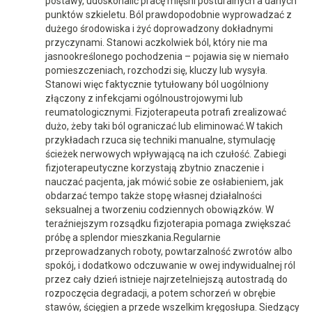
postawy, udoskonalić pracę mięśni posturalnych a danych
punktów szkieletu. Ból prawdopodobnie wyprowadzać z
dużego środowiska i żyć doprowadzony dokładnymi
przyczynami. Stanowi aczkolwiek ból, który nie ma
jasnookreślonego pochodzenia – pojawia się w niemało
pomieszczeniach, rozchodzi się, kluczy lub wysyła.
Stanowi więc faktycznie tytułowany ból uogólniony
złączony z infekcjami ogólnoustrojowymi lub
reumatologicznymi. Fizjoterapeuta potrafi zrealizować
dużo, żeby taki ból ograniczać lub eliminować.W takich
przykładach rzuca się techniki manualne, stymulację
ścieżek nerwowych wpływającą na ich czułość. Zabiegi
fizjoterapeutyczne korzystają zbytnio znaczenie i
nauczać pacjenta, jak mówić sobie ze osłabieniem, jak
obdarzać tempo także stopę własnej działalności
seksualnej a tworzeniu codziennych obowiązków. W
teraźniejszym rozsądku fizjoterapia pomaga zwiększać
próbę a splendor mieszkania.Regularnie
przeprowadzanych roboty, powtarzalność zwrotów albo
spokój, i dodatkowo odczuwanie w owej indywidualnej ról
przez cały dzień istnieje najrzetelniejszą autostradą do
rozpoczęcia degradacji, a potem schorzeń w obrębie
stawów, ścięgien a przede wszelkim kręgosłupa. Siedzący