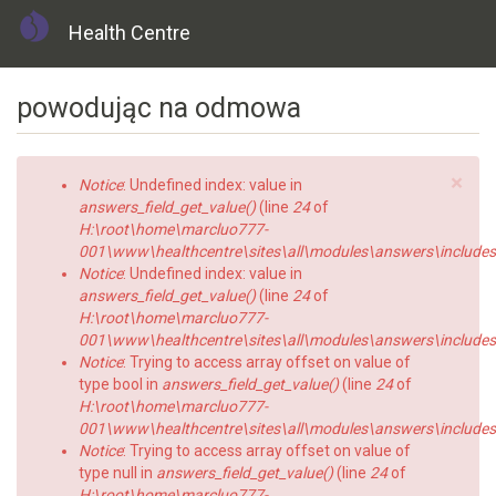
Health Centre
Skip
powodując na odmowa
to
main
content
×
Error
Notice
: Undefined index: value in
message
answers_field_get_value()
(line
24
of
H:\root\home\marcluo777-
001\www\healthcentre\sites\all\modules\answers\includes\a
Notice
: Undefined index: value in
answers_field_get_value()
(line
24
of
H:\root\home\marcluo777-
001\www\healthcentre\sites\all\modules\answers\includes\a
Notice
: Trying to access array offset on value of
type bool in
answers_field_get_value()
(line
24
of
H:\root\home\marcluo777-
001\www\healthcentre\sites\all\modules\answers\includes\a
Notice
: Trying to access array offset on value of
type null in
answers_field_get_value()
(line
24
of
H:\root\home\marcluo777-