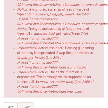
001\www\healthcentre\sites\all\modules\answers\includes\a
Notice
: Trying to access array offset on value of
type bool in
answers_field_get_value()
(line
24
of
H:\root\home\marcluo777-
001\www\healthcentre\sites\all\modules\answers\includes\a
Notice
: Trying to access array offset on value of
type null in
answers_field_get_value()
(line
24
of
H:\root\home\marcluo777-
001\www\healthcentre\sites\all\modules\answers\includes\a
Deprecated function
: implode(): Passing glue string
after array is deprecated. Swap the parameters in
drupal_get_feeds()
(line
394
of
H:\root\home\marcluo777-
001\www\healthcentre\includes\common.inc
).
Deprecated function
: The each() function is
deprecated. This message will be suppressed on
further calls in
menu_set_active_trail()
(line
2405
of
H:\root\home\marcluo777-
001\www\healthcentre\includes\menu.inc
).
Primary
VIEW
(ACTIVE
TRACK