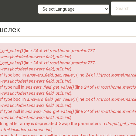
Searc
form
SEARCH
шелек
_get_value()
(line
24
of
H:\root\home\marcluo777-
rs\includes\answers.field_utils.inc
).
_get_value()
(line
24
of
H:\root\home\marcluo777-
rs\includes\answers.field_utils.inc
).
of type bool in
answers_field_get_value()
(line
24
of
H:\root\home\marcl
rs\includes\answers.field_utils.inc
).
f type null in
answers_field_get_value()
(line
24
of
H:\root\home\marclu
rs\includes\answers.field_utils.inc
).
of type bool in
answers_field_get_value()
(line
24
of
H:\root\home\marcl
rs\includes\answers.field_utils.inc
).
f type null in
answers_field_get_value()
(line
24
of
H:\root\home\marclu
rs\includes\answers.field_utils.inc
).
string after array is deprecated. Swap the parameters in
drupal_get_feed
ntre\includes\common.inc
).
eprecated. This message will be suppressed on further calls in
menu_set_a