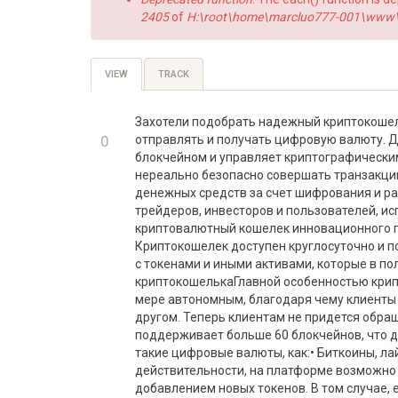
2405
of
H:\root\home\marcluo777-001\www\h
Primary
VIEW
(ACTIVE
TRACK
TAB)
tabs
Захотели подобрать надежный криптокоше
+1
0
отправлять и получать цифровую валюту. Д
блокчейном и управляет криптографическим
-1
нереально безопасно совершать транзакции
денежных средств за счет шифрования и р
трейдеров, инвесторов и пользователей, 
криптовалютный кошелек инновационного по
Криптокошелек доступен круглосуточно и 
с токенами и иными активами, которые в п
криптокошелькаГлавной особенностью крипто
мере автономным, благодаря чему клиенты 
другом. Теперь клиентам не придется обра
поддерживает больше 60 блокчейнов, что 
такие цифровые валюты, как:• Биткоины, лай
действительности, на платформе возможно
добавлением новых токенов. В том случае, е