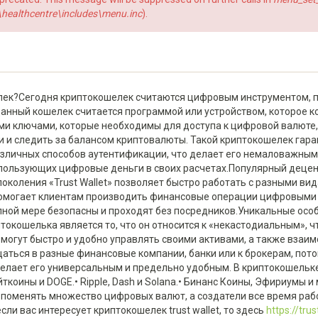
ealthcentre\includes\menu.inc
).
лек?Сегодня криптокошелек считаются цифровым инструментом, 
анный кошелек считается программой или устройством, которое к
и ключами, которые необходимы для доступа к цифровой валюте, 
 и следить за балансом криптовалюты. Такой криптокошелек гара
азличных способов аутентификации, что делает его немаловажны
использующих цифровые деньги в своих расчетах.Популярный дец
коления «Trust Wallet» позволяет быстро работать с разными ви
помогает клиентам производить финансовые операции цифровыми 
олной мере безопасны и проходят без посредников.Уникальные осо
кошелька является то, что он относится к «некастодиальным», чт
могут быстро и удобно управлять своими активами, а также взаим
щаться в разные финансовые компании, банки или к брокерам, пот
делает его универсальным и предельно удобным. В криптокошель
ткоины и DOGE.• Ripple, Dash и Solana.• Бинанс Коины, Эфириумы и
 поменять множество цифровых валют, а создатели все время раб
сли вас интересует криптокошелек trust wallet, то здесь
https://tru