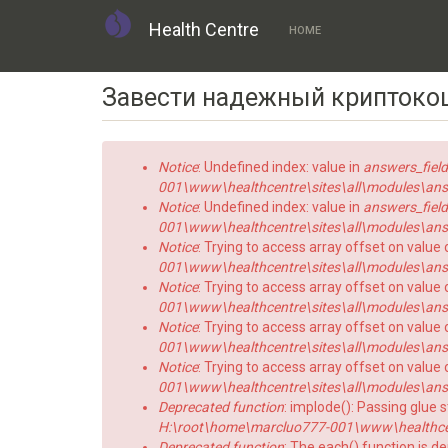
Health Centre
HOME
Skip
Завести надежный криптоко
to
main
content
Error
Notice
: Undefined index: value in
answers_field
message
001\www\healthcentre\sites\all\modules\answe
Notice
: Undefined index: value in
answers_field
001\www\healthcentre\sites\all\modules\answe
Notice
: Trying to access array offset on value 
001\www\healthcentre\sites\all\modules\answe
Notice
: Trying to access array offset on value o
001\www\healthcentre\sites\all\modules\answe
Notice
: Trying to access array offset on value 
001\www\healthcentre\sites\all\modules\answe
Notice
: Trying to access array offset on value o
001\www\healthcentre\sites\all\modules\answe
Deprecated function
: implode(): Passing glue 
H:\root\home\marcluo777-001\www\healthce
Deprecated function
: The each() function is d