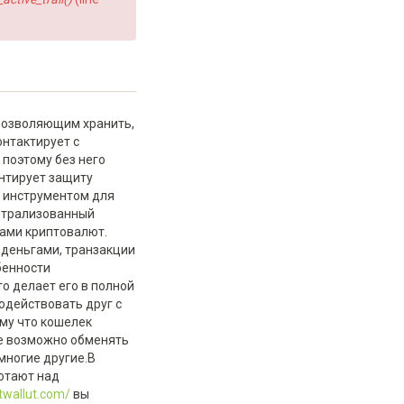
позволяющим хранить,
онтактирует с
поэтому без него
нтирует защиту
м инструментом для
ентрализованный
дами криптовалют.
деньгами, транзакции
бенности
о делает его в полной
одействовать друг с
ому что кошелек
ке возможно обменять
 многие другие.В
отают над
stwallut.com/
вы