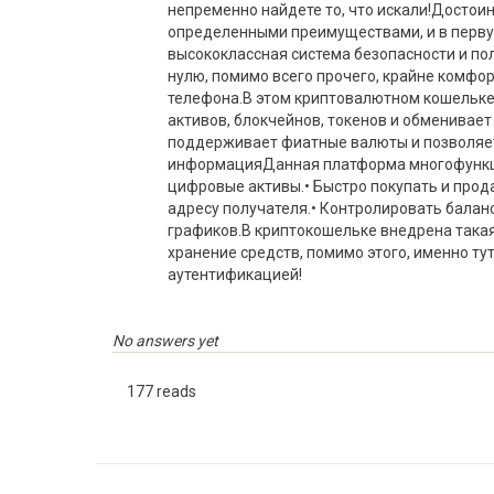
непременно найдете то, что искали!Досто
определенными преимуществами, и в первую
высококлассная система безопасности и п
нулю, помимо всего прочего, крайне комфо
телефона.В этом криптовалютном кошельке
активов, блокчейнов, токенов и обменивае
поддерживает фиатные валюты и позволяе
информацияДанная платформа многофункцио
цифровые активы.• Быстро покупать и прод
адресу получателя.• Контролировать балан
графиков.В криптокошельке внедрена такая 
хранение средств, помимо этого, именно т
аутентификацией!
No answers yet
177 reads