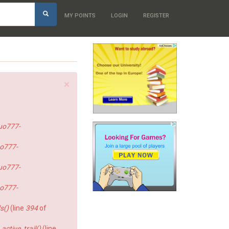
h
MY POINTS
LOGIN
REGISTER
×
uo777-
o777-
uo777-
o777-
s()
(line
394
of
ctive_trail()
(line