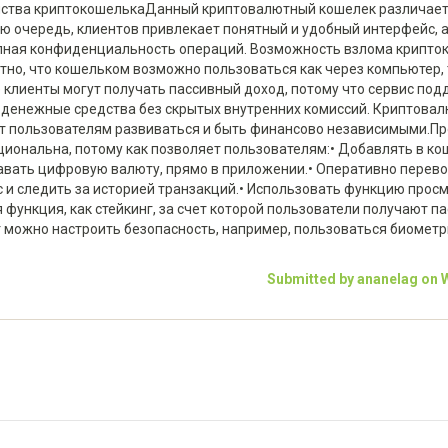
инства криптокошелькаДанный криптовалютный кошелек различает
 очередь, клиентов привлекает понятный и удобный интерфейс, 
олная конфиденциальность операций. Возможность взлома крипто
ртно, что кошельком возможно пользоваться как через компьютер,
 клиенты могут получать пассивный доход, потому что сервис по
т денежные средства без скрытых внутренних комиссий. Криптова
т пользователям развиваться и быть финансово независимыми.П
нальна, потому как позволяет пользователям:• Добавлять в ко
авать цифровую валюту, прямо в приложении.• Оперативно перево
с и следить за историей транзакций.• Использовать функцию прос
функция, как стейкинг, за счет которой пользователи получают п
ут можно настроить безопасность, например, пользоваться биомет
Submitted by ananelag on W