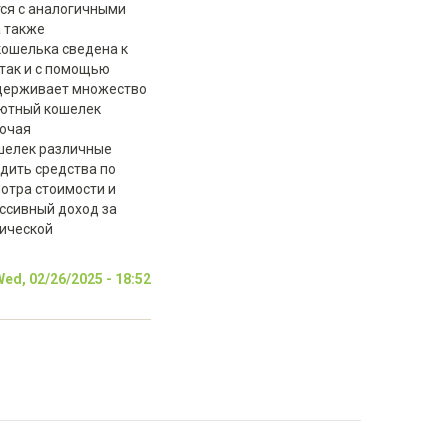
ся с аналогичными
а также
кошелька сведена к
 так и с помощью
ддерживает множество
лютный кошелек
рочая
шелек различные
дить средства по
мотра стоимости и
ассивный доход за
рической
ed, 02/26/2025 - 18:52