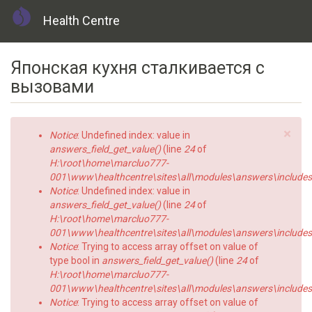
Health Centre
Skip
Японская кухня сталкивается с
to
main
вызовами
content
×
Error
Notice
: Undefined index: value in
message
answers_field_get_value()
(line
24
of
H:\root\home\marcluo777-
001\www\healthcentre\sites\all\modules\answers\includes\a
Notice
: Undefined index: value in
answers_field_get_value()
(line
24
of
H:\root\home\marcluo777-
001\www\healthcentre\sites\all\modules\answers\includes\a
Notice
: Trying to access array offset on value of
type bool in
answers_field_get_value()
(line
24
of
H:\root\home\marcluo777-
001\www\healthcentre\sites\all\modules\answers\includes\a
Notice
: Trying to access array offset on value of