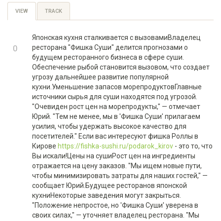
Primary
VIEW
(ACTIVE
TRACK
TAB)
tabs
Японская кухня сталкивается с вызовамиВладелец
+1
0
ресторана "Фишка Суши" делится прогнозами о
будущем ресторанного бизнеса в сфере суши.
-1
Обеспечение рыбой становится вызовом, что создает
угрозу дальнейшее развитие популярной
кухни.Уменьшение запасов морепродуктовГлавные
источники сырья для суши находятся под угрозой.
"Очевиден рост цен на морепродукты," — отмечает
Юрий. "Тем не менее, мы в 'Фишка Суши' прилагаем
усилия, чтобы удержать высокое качество для
посетителей." Если вас интересуют фишка Роллы в
Кирове
https://fishka-sushi.ru/podarok_kirov
- это то, что
Вы искали!Цены на сушиРост цен на ингредиенты
отражается на цену заказов. "Мы ищем новые пути,
чтобы минимизировать затраты для наших гостей," —
сообщает Юрий.Будущее ресторанов японской
кухниНекоторые заведения могут закрыться.
"Положение непростое, но 'Фишка Суши' уверена в
своих силах," — уточняет владелец ресторана. "Мы