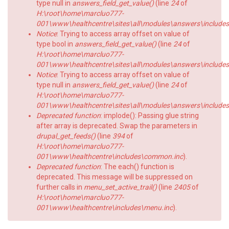
type null in
answers_field_get_value()
(line
24
of
H:\root\home\marcluo777-
001\www\healthcentre\sites\all\modules\answers\includes\a
Notice
: Trying to access array offset on value of
type bool in
answers_field_get_value()
(line
24
of
H:\root\home\marcluo777-
001\www\healthcentre\sites\all\modules\answers\includes\a
Notice
: Trying to access array offset on value of
type null in
answers_field_get_value()
(line
24
of
H:\root\home\marcluo777-
001\www\healthcentre\sites\all\modules\answers\includes\a
Deprecated function
: implode(): Passing glue string
after array is deprecated. Swap the parameters in
drupal_get_feeds()
(line
394
of
H:\root\home\marcluo777-
001\www\healthcentre\includes\common.inc
).
Deprecated function
: The each() function is
deprecated. This message will be suppressed on
further calls in
menu_set_active_trail()
(line
2405
of
H:\root\home\marcluo777-
001\www\healthcentre\includes\menu.inc
).