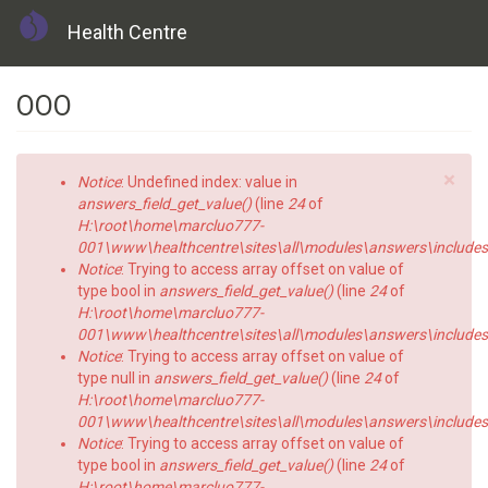
Health Centre
Skip
ООО
to
main
content
×
Error
Notice
: Undefined index: value in
message
answers_field_get_value()
(line
24
of
H:\root\home\marcluo777-
001\www\healthcentre\sites\all\modules\answers\includes\a
Notice
: Trying to access array offset on value of
type bool in
answers_field_get_value()
(line
24
of
H:\root\home\marcluo777-
001\www\healthcentre\sites\all\modules\answers\includes\a
Notice
: Trying to access array offset on value of
type null in
answers_field_get_value()
(line
24
of
H:\root\home\marcluo777-
001\www\healthcentre\sites\all\modules\answers\includes\a
Notice
: Trying to access array offset on value of
type bool in
answers_field_get_value()
(line
24
of
H:\root\home\marcluo777-