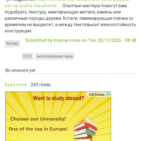
esli-ne-lyubite-banalnoste...
. Опытные мастера помогут вам
подобрать текстуру, имитирующую металл, камень или
различные породы дерева. Кстати, ламинирующая плёнка со
временем не выцветет, а между тем повысит износостойкость
конструкции.
Submitted by kramaromax on Tue, 02/11/2025 - 08:48
REHAU
ООО
эксклюзивные окна
No answers yet
Read more
about
242 reads
Главная
Какие
ПВХ-
окна
заказать?