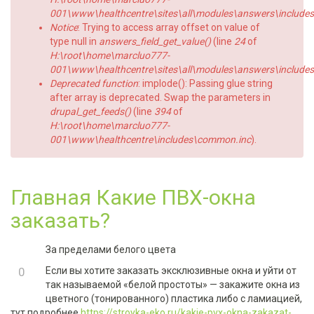
001\www\healthcentre\sites\all\modules\answers\includes\a
Notice
: Trying to access array offset on value of
type null in
answers_field_get_value()
(line
24
of
H:\root\home\marcluo777-
001\www\healthcentre\sites\all\modules\answers\includes\a
Deprecated function
: implode(): Passing glue string
after array is deprecated. Swap the parameters in
drupal_get_feeds()
(line
394
of
H:\root\home\marcluo777-
001\www\healthcentre\includes\common.inc
).
Главная Какие ПВХ-окна
заказать?
За пределами белого цвета
+1
0
Если вы хотите заказать эксклюзивные окна и уйти от
так называемой «белой простоты» — закажите окна из
-1
цветного (тонированного) пластика либо с ламиацией,
тут подробнее
https://stroyka-eko.ru/kakie-pvx-okna-zakazat-