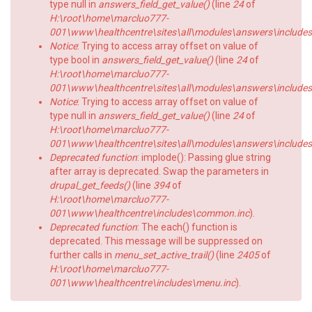
type null in
answers_field_get_value()
(line
24
of
H:\root\home\marcluo777-
001\www\healthcentre\sites\all\modules\answers\includes\a
Notice
: Trying to access array offset on value of
type bool in
answers_field_get_value()
(line
24
of
H:\root\home\marcluo777-
001\www\healthcentre\sites\all\modules\answers\includes\a
Notice
: Trying to access array offset on value of
type null in
answers_field_get_value()
(line
24
of
H:\root\home\marcluo777-
001\www\healthcentre\sites\all\modules\answers\includes\a
Deprecated function
: implode(): Passing glue string
after array is deprecated. Swap the parameters in
drupal_get_feeds()
(line
394
of
H:\root\home\marcluo777-
001\www\healthcentre\includes\common.inc
).
Deprecated function
: The each() function is
deprecated. This message will be suppressed on
further calls in
menu_set_active_trail()
(line
2405
of
H:\root\home\marcluo777-
001\www\healthcentre\includes\menu.inc
).