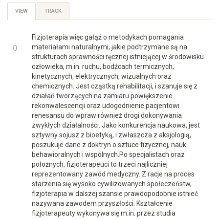
Primary
VIEW
(ACTIVE
TRACK
TAB)
tabs
Fizjoterapia więc gałąź o metodykach pomagania
+1
0
materiałami naturalnymi, jakie podtrzymane są na
strukturach sprawności ręcznej istniejącej w środowisku
-1
człowieka, m.in. ruchu, bodźcach termicznych,
kinetycznych, elektrycznych, wizualnych oraz
chemicznych. Jest cząstką rehabilitacji, i szanuje się z
działań tworzących na zamiaru powiększenie
rekonwalescencji oraz udogodnienie pacjentowi
renesansu do wpraw również drogi dokonywania
zwykłych działalności. Jako konkurencja naukowa, jest
sztywny sojusz z bioetyką, i zwłaszcza z aksjologią,
poszukuje dane z doktryn o sztuce fizycznej, nauk
behawioralnych i wspólnych.Po specjalistach oraz
położnych, fizjoterapeuci to trzeci najliczniej
reprezentowany zawód medyczny. Z racje na proces
starzenia się wysoko cywilizowanych społeczeństw,
fizjoterapia w dalszej szansie prawdopodobnie istnieć
nazywana zawodem przyszłości. Kształcenie
fizjoterapeuty wykonywa się m.in. przez studia