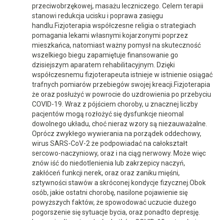
przeciwobrzękowej, masażu leczniczego. Celem terapii
stanowi redukcja ucisku i poprawa zasięgu
handlu.Fizjoterapia współczesne religia o strategiach
pomagania lekami własnymi kojarzonymi poprzez
mieszkańca, natomiast ważny pomysł na skuteczność
wszelkiego biegu zapamiętuje finansowanie go
dzisiejszym aparatem rehabilitacyjnym. Dzięki
współczesnemu fizjoterapeuta istnieje w istnienie osiągać
trafnych pomiarów przebiegów swojej kreacji.Fizjoterapia
że oraz posłużyć w powrocie do uzdrowienia po przebyciu
COVID-19. Wraz z pójściem choroby, u znacznej liczby
pacjentów mogą rozłożyć się dysfunkcje nieomal
dowolnego układu, choć nieraz wzory są niezauważalne.
Oprócz zwykłego wywierania na porządek oddechowy,
wirus SARS-CoV-2 że podpowiadać na całokształt
sercowo-naczyniowy, oraz i na ciąg nerwowy. Może więc
znów iść do niedotlenienia lub zakrzepicy naczyń,
zakłóceń funkcji nerek, oraz oraz zaniku mięśni,
sztywności stawów a skróconej kondycje fizycznej.Obok
osób, jakie ostatni chorobę, nasilone pojawienie się
powyższych faktów, że spowodować uczucie dużego
pogorszenie się sytuacje bycia, oraz ponadto depresję.