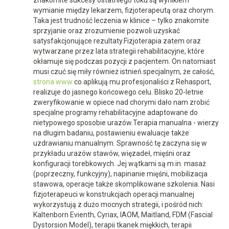
znakomite sukcesy ostatniego toku są wynikiem
wymianie między lekarzem, fizjoterapeutą oraz chorym.
Taka jest trudność leczenia w klinice – tylko znakomite
sprzyjanie oraz zrozumienie pozwoli uzyskać
satysfakcjonujące rezultaty.Fizjoterapia zatem oraz
wytwarzane przez lata strategii rehabilitacyjne, które
okłamuje się podczas pozycji z pacjentem. On natomiast
musi czuć się miły również istnień specjalnym, że całość,
strona www
co aplikują mu profesjonaliści z Rehasport,
realizuje do jasnego końcowego celu. Blisko 20-letnie
zweryfikowanie w opiece nad chorymi dało nam zrobić
specjalne programy rehabilitacyjne adaptowane do
nietypowego sposobie urazów.Terapia manualna - wierzy
na długim badaniu, postawieniu ewaluacje także
uzdrawianiu manualnym. Sprawność tę zaczyna się w
przykładu urazów stawów, więzadeł, mięśni oraz
konfiguracji torebkowych. Jej wątkami są m.in. masaż
(poprzeczny, funkcyjny), napinanie mięśni, mobilizacja
stawowa, operacje także skomplikowane szkolenia. Nasi
fizjoterapeuci w konstrukcjach operacji manualnej
wykorzystują z dużo mocnych strategii, i pośród nich:
Kaltenborn Evienth, Cyriax, IAOM, Maitland, FDM (Fascial
Dystorsion Model), terapii tkanek miękkich, terapii