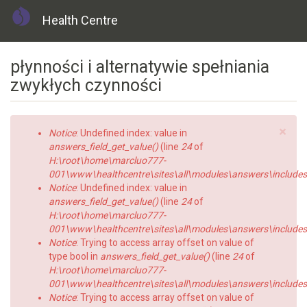
Health Centre
Skip
płynności i alternatywie spełniania
to
main
zwykłych czynności
content
×
Error
Notice
: Undefined index: value in
message
answers_field_get_value()
(line
24
of
H:\root\home\marcluo777-
001\www\healthcentre\sites\all\modules\answers\includes\a
Notice
: Undefined index: value in
answers_field_get_value()
(line
24
of
H:\root\home\marcluo777-
001\www\healthcentre\sites\all\modules\answers\includes\a
Notice
: Trying to access array offset on value of
type bool in
answers_field_get_value()
(line
24
of
H:\root\home\marcluo777-
001\www\healthcentre\sites\all\modules\answers\includes\a
Notice
: Trying to access array offset on value of