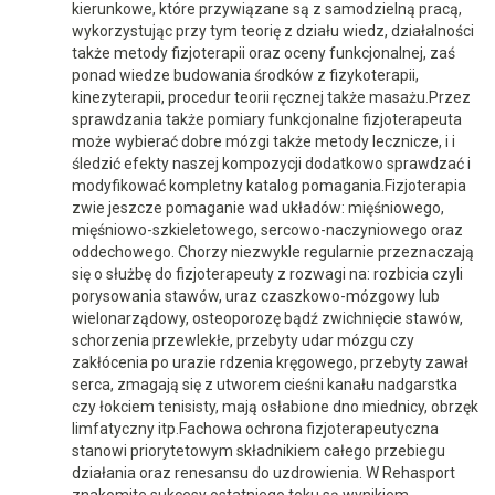
kierunkowe, które przywiązane są z samodzielną pracą,
wykorzystując przy tym teorię z działu wiedz, działalności
także metody fizjoterapii oraz oceny funkcjonalnej, zaś
ponad wiedze budowania środków z fizykoterapii,
kinezyterapii, procedur teorii ręcznej także masażu.Przez
sprawdzania także pomiary funkcjonalne fizjoterapeuta
może wybierać dobre mózgi także metody lecznicze, i i
śledzić efekty naszej kompozycji dodatkowo sprawdzać i
modyfikować kompletny katalog pomagania.Fizjoterapia
zwie jeszcze pomaganie wad układów: mięśniowego,
mięśniowo-szkieletowego, sercowo-naczyniowego oraz
oddechowego. Chorzy niezwykle regularnie przeznaczają
się o służbę do fizjoterapeuty z rozwagi na: rozbicia czyli
porysowania stawów, uraz czaszkowo-mózgowy lub
wielonarządowy, osteoporozę bądź zwichnięcie stawów,
schorzenia przewlekłe, przebyty udar mózgu czy
zakłócenia po urazie rdzenia kręgowego, przebyty zawał
serca, zmagają się z utworem cieśni kanału nadgarstka
czy łokciem tenisisty, mają osłabione dno miednicy, obrzęk
limfatyczny itp.Fachowa ochrona fizjoterapeutyczna
stanowi priorytetowym składnikiem całego przebiegu
działania oraz renesansu do uzdrowienia. W Rehasport